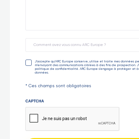
Comment
avez
vous
connu
J'accepte qu'ARC Europe conserve, utilise et traite mes données p
rgpd
m'envoyant des communications ciblées à des fins de prospection. J'
ARC
(Nécessaire)
politique de confidentialité. ARC Europe s'engage à protéger et à
données.
Europe
?
* Ces champs sont obligatoires
CAPTCHA